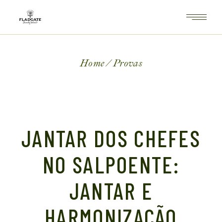
Skip
to
the
content
Home
Provas
JANTAR DOS CHEFES
NO SALPOENTE:
JANTAR E
HARMONIZAÇÃO