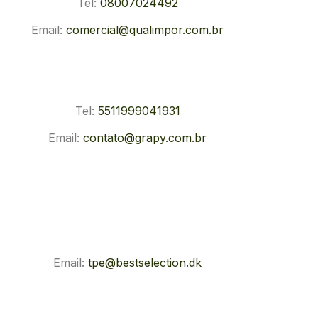
Tel:
08007024492
Email:
comercial@qualimpor.com.br
Tel:
5511999041931
Email:
contato@grapy.com.br
Email:
tpe@bestselection.dk