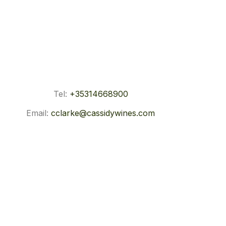
Tel:
+35314668900
Email:
cclarke@cassidywines.com