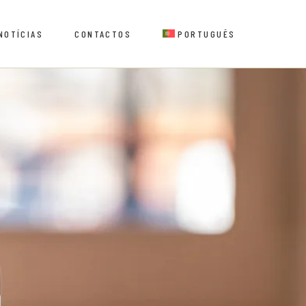
NOTÍCIAS
CONTACTOS
PORTUGUÊS
os
English
os
English
rcas
res e Retalhistas
rcas
res e Retalhistas