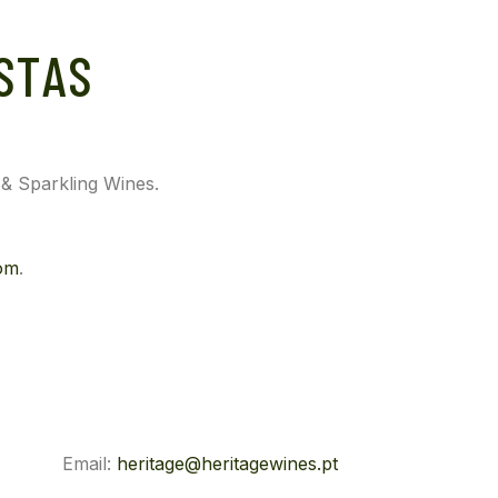
STAS
l & Sparkling Wines.
om
.
Email:
heritage@heritagewines.pt