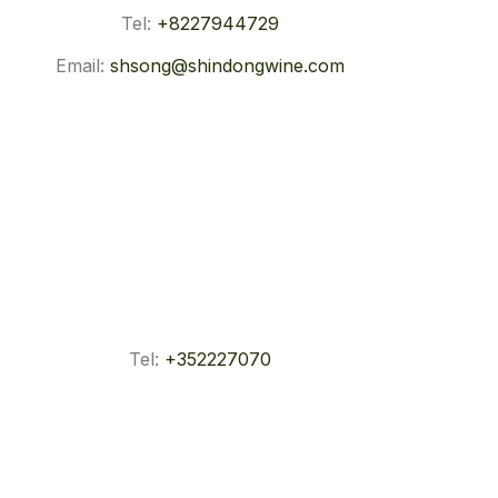
Tel:
+8227944729
Email:
shsong@shindongwine.com
Tel:
+352227070