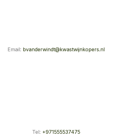
Email:
bvanderwindt@kwastwijnkopers.nl
Tel:
+971555537475