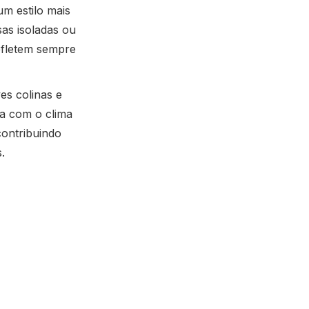
m estilo mais
sas isoladas ou
efletem sempre
es colinas e
ça com o clima
contribuindo
.